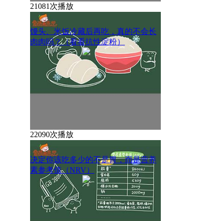
21081次播放
馒头、米饭冷藏后再吃，真的不会长
肉肉吗？（看看抗性淀粉）
22090次播放
决定你该吃多少的不是胃，而是营养
素参考值（NRV）