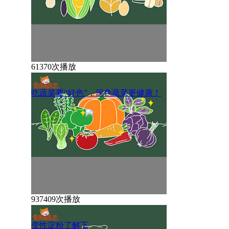
61370次播放
吃蔬菜要“好色”，深色蔬菜更健康！
937409次播放
变性淀粉了解下