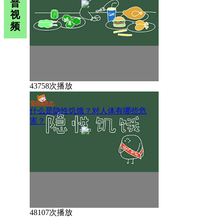
普
视
频
43758次播放
什么是隐性饥饿？对人体有哪些危
害？
48107次播放