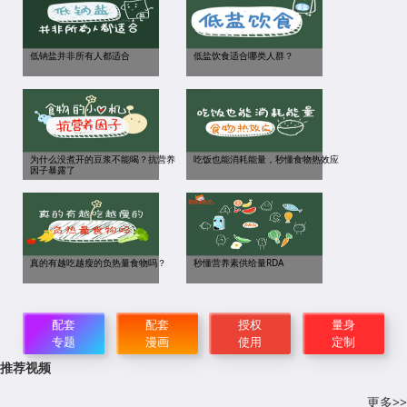
低钠盐并非所有人都适合
低盐饮食适合哪类人群？
为什么没煮开的豆浆不能喝？抗营养
吃饭也能消耗能量，秒懂食物热效应
因子暴露了
真的有越吃越瘦的负热量食物吗？
秒懂营养素供给量RDA
配套
配套
授权
量身
专题
漫画
使用
定制
推荐视频
更多>>