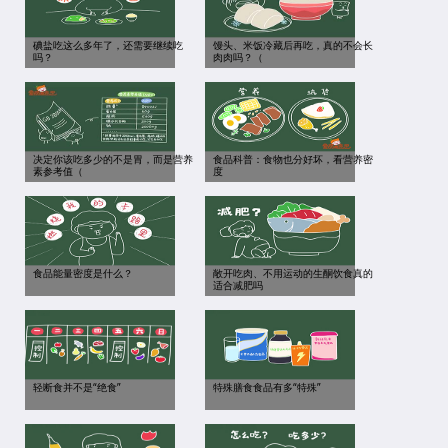
碘盐吃这么多年了，还需要继续吃
馒头、米饭冷藏后再吃，真的不会长
吗？
肉肉吗？（
决定你该吃多少的不是胃，而是营养
食品科普：食物也分好坏，看营养密
素参考值（
度
食品能量密度是什么？
敞开吃肉、不用运动的生酮饮食真的
适合减肥吗
轻断食并不是“绝食”
特殊膳食食品有多“特殊”