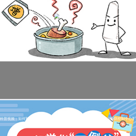
科普视频：如何预防老年人跌倒（1）一起学做“不倒翁”【广东省疾病预防控制中心】