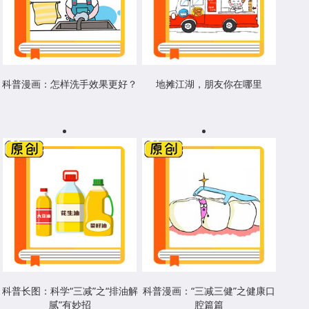
科普漫画：怎样洗手效果更好？
地摊江湖，朋友你在哪里
科普长图：科学“三减”之“排油解
科普漫画：“三减三健”之健康口
腻”有妙招
腔篇篇