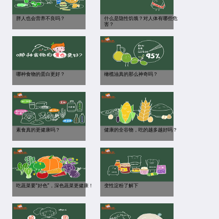
胖人也会营养不良吗？
什么是隐性饥饿？对人体有哪些危
害？
哪种食物的蛋白更好？
橄榄油真的那么神奇吗？
素食真的更健康吗？
健康的全谷物，吃的越多越好吗？
吃蔬菜要“好色”，深色蔬菜更健康！
变性淀粉了解下