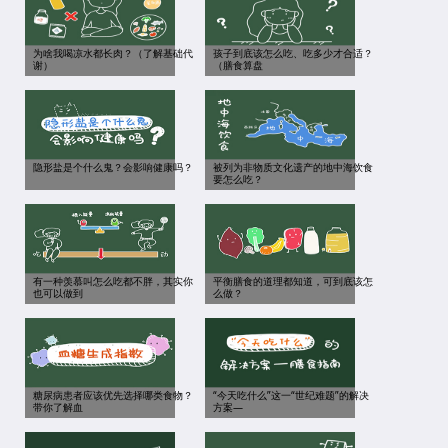
为啥我喝凉水都长肉？（了解基础代
孩子到底该怎么吃、吃多少才合适？
谢）
（膳食算盘
隐形盐是个什么鬼？会影响健康吗？
被列为非物质文化遗产的地中海饮食
要怎么吃？
有一种羡慕叫怎么吃都不胖，其实你
平衡膳食的道理都知道，可到底该怎
也可以做到
么做？
糖尿病患者应该优先选择哪类食物？
“今天吃什么”这一“世纪难题”的解决
带你了解血
方案—