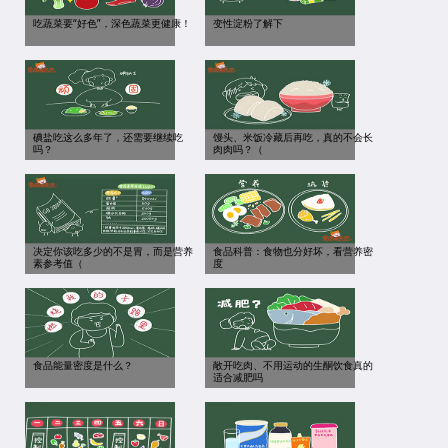
吃蔬菜要“好色”，深色蔬菜更健康！
变性淀粉了解下
碘盐吃这么多年了，还需要继续吃
馒头、米饭冷藏后再吃，真的不会长
吗？
肉肉吗？（
决定你该吃多少的不是胃，而是营养
食品科普：食物也分好坏，看营养密
素参考值（
度
食品能量密度是什么？
敞开吃肉、不用运动的生酮饮食真的
适合减肥吗