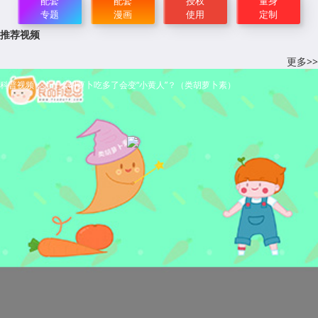
配套
配套
授权
量身
专题
漫画
使用
定制
推荐视频
更多>>
科普视频：为什么胡萝卜吃多了会变“小黄人”？（类胡萝卜素）