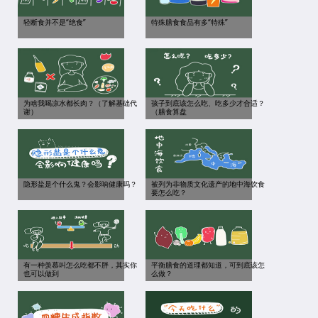
轻断食并不是“绝食”
特殊膳食食品有多“特殊”
为啥我喝凉水都长肉？（了解基础代
孩子到底该怎么吃、吃多少才合适？
谢）
（膳食算盘
隐形盐是个什么鬼？会影响健康吗？
被列为非物质文化遗产的地中海饮食
要怎么吃？
有一种羡慕叫怎么吃都不胖，其实你
平衡膳食的道理都知道，可到底该怎
也可以做到
么做？