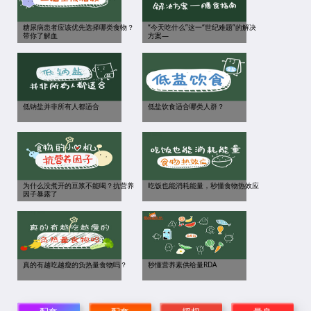
糖尿病患者应该优先选择哪类食物？
“今天吃什么”这一“世纪难题”的解决
带你了解血
方案—
低钠盐并非所有人都适合
低盐饮食适合哪类人群？
为什么没煮开的豆浆不能喝？抗营养
吃饭也能消耗能量，秒懂食物热效应
因子暴露了
真的有越吃越瘦的负热量食物吗？
秒懂营养素供给量RDA