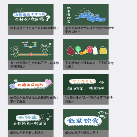
隐形盐是个什么鬼？会影响健康吗？
被列为非物质文化遗产的地中海饮食
要怎么吃？
有一种羡慕叫怎么吃都不胖，其实你
平衡膳食的道理都知道，可到底该怎
也可以做到
么做？
糖尿病患者应该优先选择哪类食物？
“今天吃什么”这一“世纪难题”的解决
带你了解血
方案—
低钠盐并非所有人都适合
低盐饮食适合哪类人群？