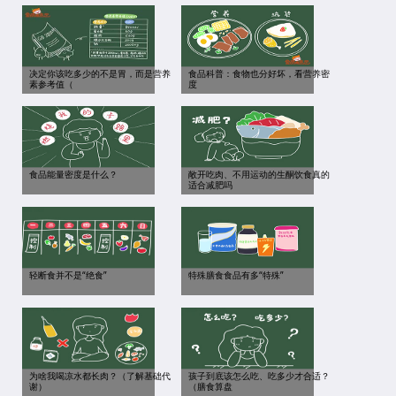
决定你该吃多少的不是胃，而是营养
食品科普：食物也分好坏，看营养密
素参考值（
度
食品能量密度是什么？
敞开吃肉、不用运动的生酮饮食真的
适合减肥吗
轻断食并不是“绝食”
特殊膳食食品有多“特殊”
为啥我喝凉水都长肉？（了解基础代
孩子到底该怎么吃、吃多少才合适？
谢）
（膳食算盘