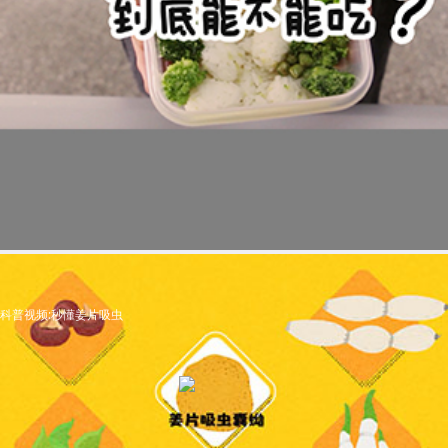
科普视频:秒懂姜片吸虫