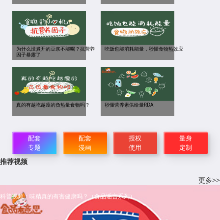
为什么没煮开的豆浆不能喝？抗营养
吃饭也能消耗能量，秒懂食物热效应
因子暴露了
真的有越吃越瘦的负热量食物吗？
秒懂营养素供给量RDA
配套
配套
授权
量身
专题
漫画
使用
定制
推荐视频
更多>>
科普视频：味精真的有害健康吗？（食品谣言系列）