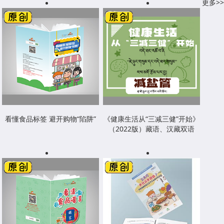
更多>>
看懂食品标签 避开购物“陷阱”
《健康生活从“三减三健”开始》
（2022版）藏语、汉藏双语