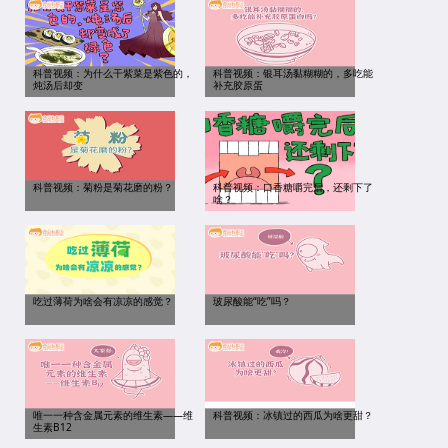
科普视频：为什么干紫菜是紫色的，
科普视频：银耳汤黏糊糊的，多吃能
炖汤后却变
补充胶原蛋
科普视频：菊粉是菊花磨的粉？
科普视频：口香糖嚼完后，还剩下了
啥？
吃过薄荷为啥会有凉凉的感觉？
玻尿酸能“吃”吗？
唯一一种含金属元素的维生素——维
科普视频：冰镇过的西瓜为啥更甜？
生素B12