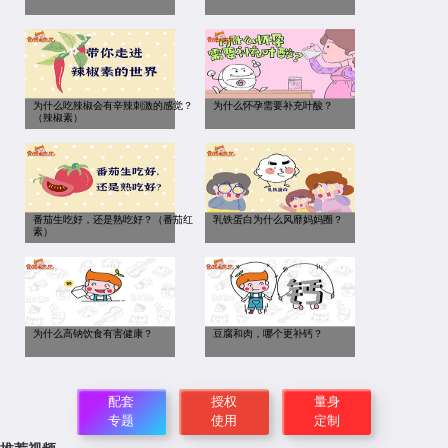
为什么吃辣椒会有辛辣刺激的感觉？
为什么怀孕需要补充叶酸？
（辣椒素）
番茄生吃好，还是熟吃好？（番茄红
乳铁蛋白为什么风靡妈妈圈？
素）
为什么高钠饮食有害健康？
豆腐和肉，哪个更补钙？
配套
授权
量身
专题
使用
定制