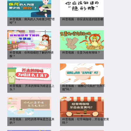
科普视频：痛风的人为啥要少吃“嘌
科普视频：你应该知道的隐形糖
呤”？
科普视频：你和猫都想了解的牛磺
科普视频：生姜为啥有辣味？
酸？
科普视频： 芥末的辣味为啥这么上
科普视频： 辅酶Q10真的“无所不
头？
能”吗？
科普视频： 好吃的香草味是怎么来
科普视频：经常喝咖啡，牙齿会变黄
的？
吗？