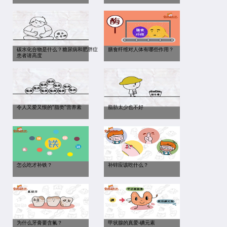
碳水化合物是什么？糖尿病和肥胖症
膳食纤维对人体有哪些作用？
患者请高度
令人又爱又恨的“脂类”营养素
脂肪太少也不好
怎么吃才补铁？
补锌应该吃什么？
为什么牙膏要含氟？
甲状腺的真爱-碘元素