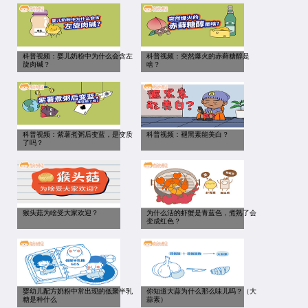
科普视频：婴儿奶粉中为什么会含左
科普视频：突然爆火的赤藓糖醇是
旋肉碱？
啥？
科普视频：紫薯煮粥后变蓝，是变质
科普视频：褪黑素能美白？
了吗？
猴头菇为啥受大家欢迎？
为什么活的虾蟹是青蓝色，煮熟了会
变成红色？
婴幼儿配方奶粉中常出现的低聚半乳
你知道大蒜为什么那么味儿吗？（大
糖是种什么
蒜素）