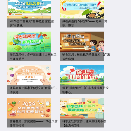
2026全民营养周“营养餐桌 家庭健
藏在身边的 “小陷阱”—— 野果、野
康”主题视
菇、野草
深色蔬果佳，多样筑健康【山东省卫
辅食迷局：被忽视的喂养真相 【广东
生健康委员
省疾病预
痛风来袭？国家卫健委7条“食养方”，
保卫“肌肉银行”【广东省疾病预防控
请收好
制中心】
营养餐桌，家庭健康——2026全民营
科学烹饪护营养，健康美味两不误
养周宣传视
【山东省卫生