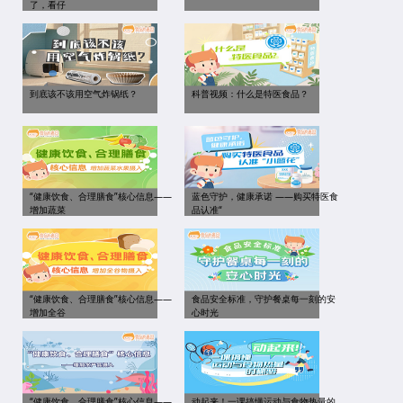
了，看仔
到底该不该用空气炸锅纸？
科普视频：什么是特医食品？
“健康饮食、合理膳食”核心信息——
蓝色守护，健康承诺 ——购买特医食
增加蔬菜
品认准“
“健康饮食、合理膳食”核心信息——
食品安全标准，守护餐桌每一刻的安
增加全谷
心时光
“健康饮食、合理膳食”核心信息——
动起来！一课搞懂运动与食物热量的