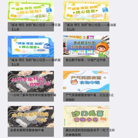
“减油 增豆 加奶”核心信息——增豆篇
“减油 增豆 加奶”核心信息——减油篇
【山东
【山东
“减油 增豆 加奶”核心信息——加奶篇
食品数字标签，引领产业升级
【山东
一分钟了解单增李斯特菌食物中毒
产气荚膜梭菌食物中毒，记住这5点
就能防
金黄色葡萄球菌食物中毒
藏在肉蛋奶里的隐形杀手！吃了没坏
的食物居然