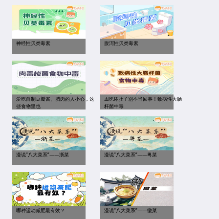
神经性贝类毒素
腹泻性贝类毒素
爱吃自制豆瓣酱、腊肉的人小心，这
⚠️吃坏肚子别不当回事！致病性大肠
些食物里也
杆菌中毒
漫说“八大菜系”——浙菜
漫说“八大菜系”——粤菜
哪种运动减肥最有效？
漫说“八大菜系”——徽菜