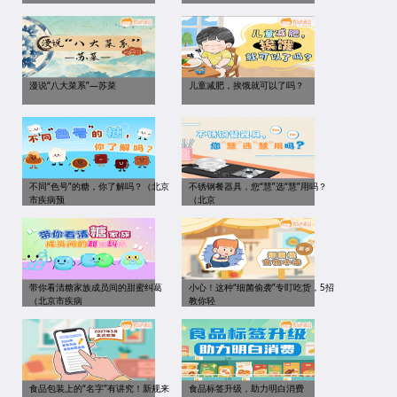
漫说“八大菜系”—苏菜
儿童减肥，挨饿就可以了吗？
不同“色号”的糖，你了解吗？（北京
不锈钢餐器具，您“慧”选“慧”用吗？
市疾病预
（北京
带你看清糖家族成员间的甜蜜纠葛
小心！这种“细菌偷袭”专盯吃货，5招
（北京市疾病
教你轻
食品包装上的“名字”有讲究！新规来
食品标签升级，助力明白消费