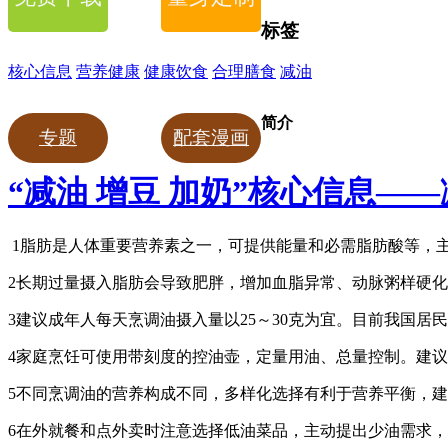
标签
核心信息
营养健康
健康饮食
合理膳食
减油
简介
专题
配套漫画
“减油 增豆 加奶”核心信息
1脂肪是人体重要营养素之一，可提供能量和必需脂肪酸等，
2长期过量摄入脂肪会导致肥胖，增加血脂异常、动脉粥样硬化
3建议成年人每天烹调油摄入量以25～30克为宜。目前我国居
4家庭烹饪可使用带刻度的控油壶，定量用油、总量控制。建
5不同烹调油的营养构成不同，多样化选择有利于营养平衡，
6在外就餐和点外卖时注意选择低油菜品，主动提出少油需求