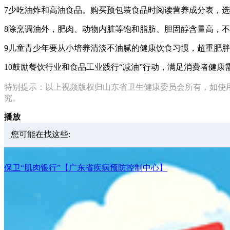
7少吃油炸和高油食品。购买预包装食品时阅读营养成分表，
8除烹调油外，肥肉、动物内脏等饱和脂肪、胆固醇含量高，不
9儿童青少年要从小培养清淡不油腻的健康饮食习惯，超重肥
10鼓励餐饮行业和食品工业践行“减油”行动，满足消费者健康
特别提示：以上视频版权归
山东省卫生健康委员会
所有，如使
究。
播放
您可能在找这些:
保卫“肌肉银行”【广东省疾病预防控制中心】