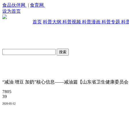
食品伙伴网
|
食育网
设为首页
首页
科普大纲
科普视频
科普漫画
科普专题
科
原创科普视频库
“减油 增豆 加奶”核心信息——减油篇【山东省卫生健康委员会
7805
39
2026-05-12