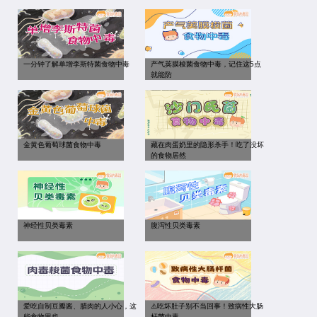
一分钟了解单增李斯特菌食物中毒
产气荚膜梭菌食物中毒，记住这5点
就能防
金黄色葡萄球菌食物中毒
藏在肉蛋奶里的隐形杀手！吃了没坏
的食物居然
神经性贝类毒素
腹泻性贝类毒素
爱吃自制豆瓣酱、腊肉的人小心，这
⚠️吃坏肚子别不当回事！致病性大肠
些食物里也
杆菌中毒