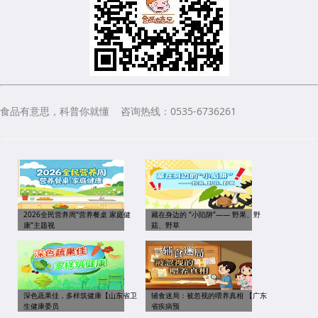
食品有意思，科普你就懂 咨询热线：0535-6736261
2026全民营养周“营养餐桌 家庭健
藏在身边的 “小陷阱”—— 野果、野
康”主题视
菇、野草
深色蔬果佳，多样筑健康【山东省卫
辅食迷局：被忽视的喂养真相 【广东
生健康委员
省疾病预