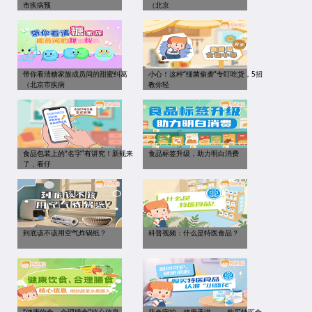
市疾病预
（北京
带你看清糖家族成员间的甜蜜纠葛
小心！这种“细菌偷袭”专盯吃货，5招
（北京市疾病
教你轻
食品包装上的“名字”有讲究！新规来
食品标签升级，助力明白消费
了，看仔
到底该不该用空气炸锅纸？
科普视频：什么是特医食品？