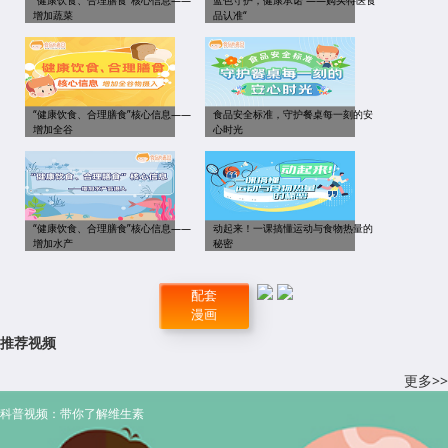
“健康饮食、合理膳食”核心信息——
蓝色守护，健康承诺 ——购买特医食
增加蔬菜
品认准“
“健康饮食、合理膳食”核心信息——
食品安全标准，守护餐桌每一刻的安
增加全谷
心时光
“健康饮食、合理膳食”核心信息——
动起来！一课搞懂运动与食物热量的
增加水产
秘密
配套
漫画
推荐视频
更多>>
科普视频：带你了解维生素