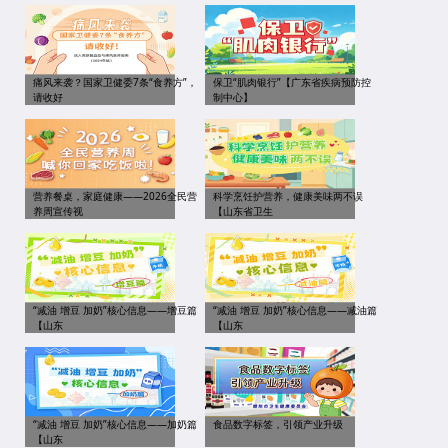
痛风来袭？国家卫健委7条“食养方”，
保卫“肌肉银行”【广东省疾病预防控
请收好
制中心】
营养餐桌，家庭健康——2026全民营
科学烹饪护营养，健康美味两不误
养周宣传视
【山东省卫生
“减油 增豆 加奶”核心信息——增豆篇
“减油 增豆 加奶”核心信息——减油篇
【山东
【山东
“减油 增豆 加奶”核心信息——加奶篇
食品数字标签，引领产业升级
【山东