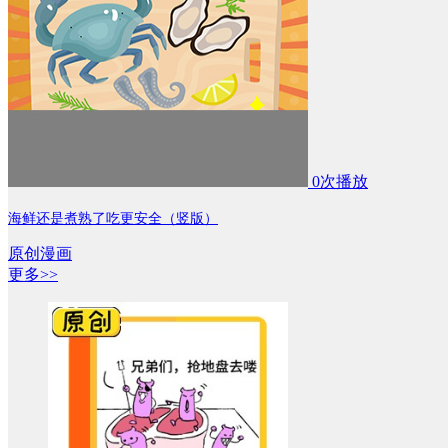
0次播放
海鲜还是煮熟了吃更安全（竖版）
原创漫画
更多>>