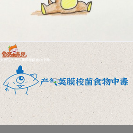
大福说：产气荚膜梭菌食物中毒