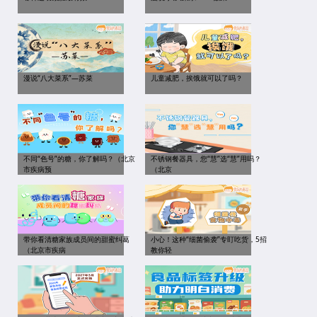
漫说“八大菜系”—苏菜
儿童减肥，挨饿就可以了吗？
不同“色号”的糖，你了解吗？（北京
不锈钢餐器具，您“慧”选“慧”用吗？
市疾病预
（北京
带你看清糖家族成员间的甜蜜纠葛
小心！这种“细菌偷袭”专盯吃货，5招
（北京市疾病
教你轻