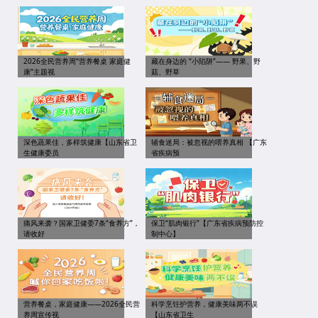
2026全民营养周“营养餐桌 家庭健
藏在身边的 “小陷阱”—— 野果、野
康”主题视
菇、野草
深色蔬果佳，多样筑健康【山东省卫
辅食迷局：被忽视的喂养真相 【广东
生健康委员
省疾病预
痛风来袭？国家卫健委7条“食养方”，
保卫“肌肉银行”【广东省疾病预防控
请收好
制中心】
营养餐桌，家庭健康——2026全民营
科学烹饪护营养，健康美味两不误
养周宣传视
【山东省卫生