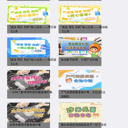
“减油 增豆 加奶”核心信息——增豆篇
“减油 增豆 加奶”核心信息——减油篇
【山东
【山东
“减油 增豆 加奶”核心信息——加奶篇
食品数字标签，引领产业升级
【山东
一分钟了解单增李斯特菌食物中毒
产气荚膜梭菌食物中毒，记住这5点
就能防
金黄色葡萄球菌食物中毒
藏在肉蛋奶里的隐形杀手！吃了没坏