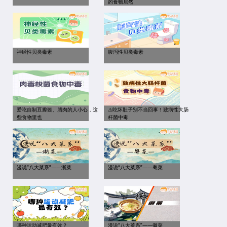
的食物居然
神经性贝类毒素
腹泻性贝类毒素
爱吃自制豆瓣酱、腊肉的人小心，这
⚠️吃坏肚子别不当回事！致病性大肠
些食物里也
杆菌中毒
漫说“八大菜系”——浙菜
漫说“八大菜系”——粤菜
哪种运动减肥最有效？
漫说“八大菜系”——徽菜