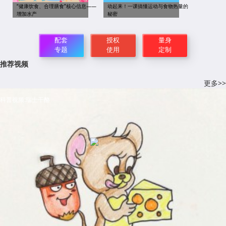
“健康饮食、合理膳食”核心信息——
动起来！一课搞懂运动与食物热量的
增加水产
秘密
配套
授权
量身
专题
使用
定制
推荐视频
更多>>
科普视频:瑞士干酪