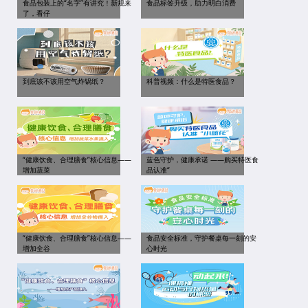
食品包装上的“名字”有讲究！新规来
食品标签升级，助力明白消费
了，看仔
到底该不该用空气炸锅纸？
科普视频：什么是特医食品？
“健康饮食、合理膳食”核心信息——
蓝色守护，健康承诺 ——购买特医食
增加蔬菜
品认准“
“健康饮食、合理膳食”核心信息——
食品安全标准，守护餐桌每一刻的安
增加全谷
心时光