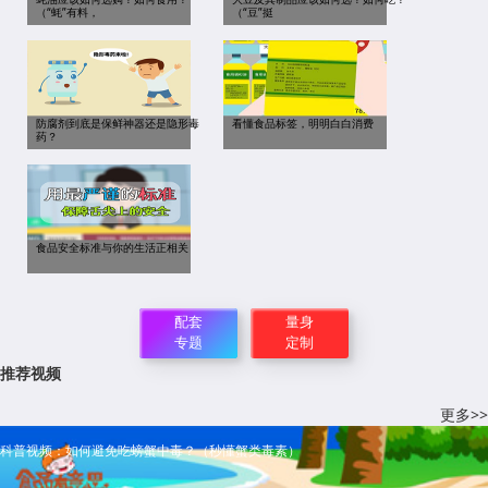
（“蚝”有料，
（“豆”挺
防腐剂到底是保鲜神器还是隐形毒
看懂食品标签，明明白白消费
药？
食品安全标准与你的生活正相关
配套
量身
专题
定制
推荐视频
更多>>
科普视频：如何避免吃螃蟹中毒？（秒懂蟹类毒素）