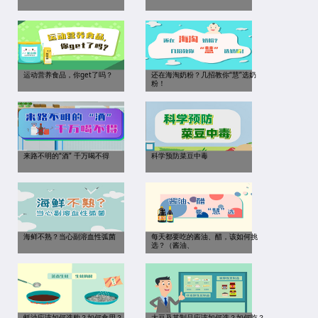
运动营养食品，你get了吗？
还在海淘奶粉？几招教你“慧”选奶
粉！
来路不明的“酒” 千万喝不得
科学预防菜豆中毒
海鲜不熟？当心副溶血性弧菌
每天都要吃的酱油、醋，该如何挑
选？（酱油、
蚝油应该如何选购？如何食用？
大豆及其制品应该如何选？如何吃？