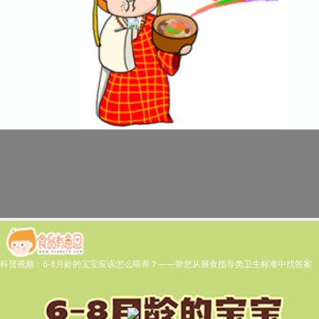
科普视频：6-8月龄的宝宝应该怎么喂养？——带您从膳食指导类卫生标准中找答案