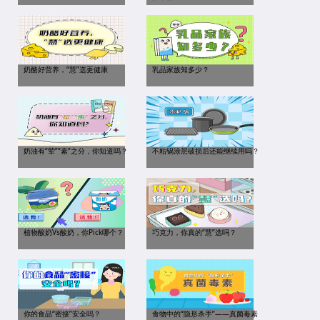
奶酪好营养，“慧”选更健康
乳品家族知多少？
奶油有“荤”“素”之分，你知道吗？
不粘锅涂层破损后还能继续用吗？
植物酸奶Vs酸奶，你Pick哪个？
巧克力，你真的“慧”选吗？
你的食品“密接”安全吗？
食物中的“隐形杀手”——真菌毒素