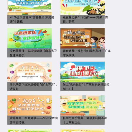
2026全民营养周“营养餐桌 家庭健
藏在身边的 “小陷阱”—— 野果、野
康”主题视
菇、野草
深色蔬果佳，多样筑健康【山东省卫
辅食迷局：被忽视的喂养真相 【广东
生健康委员
省疾病预
痛风来袭？国家卫健委7条“食养方”，
保卫“肌肉银行”【广东省疾病预防控
请收好
制中心】
营养餐桌，家庭健康——2026全民营
科学烹饪护营养，健康美味两不误
养周宣传视
【山东省卫生