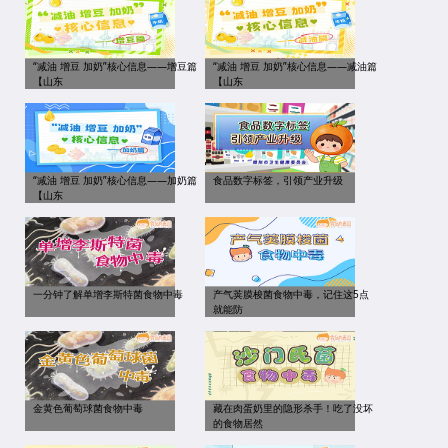
“减油 增豆 加奶”核心信息——增豆篇
“减油 增豆 加奶”核心信息——减油篇
【山东
【山东
“减油 增豆 加奶”核心信息——加奶篇
食品数字标签，引领产业升级
【山东
一分钟了解单增李斯特菌食物中毒
产气荚膜梭菌食物中毒，记住这5点
就能防
金黄色葡萄球菌食物中毒
藏在肉蛋奶里的隐形杀手！吃了没坏
的食物居然