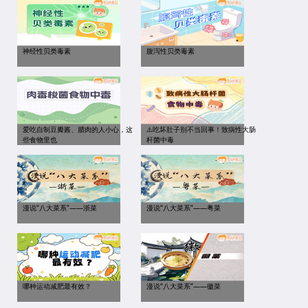
神经性贝类毒素
腹泻性贝类毒素
爱吃自制豆瓣酱、腊肉的人小心，这
⚠️吃坏肚子别不当回事！致病性大肠
些食物里也
杆菌中毒
漫说“八大菜系”——浙菜
漫说“八大菜系”——粤菜
哪种运动减肥最有效？
漫说“八大菜系”——徽菜