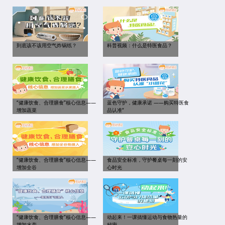
到底该不该用空气炸锅纸？
科普视频：什么是特医食品？
“健康饮食、合理膳食”核心信息——
蓝色守护，健康承诺 ——购买特医食
增加蔬菜
品认准“
“健康饮食、合理膳食”核心信息——
食品安全标准，守护餐桌每一刻的安
增加全谷
心时光
“健康饮食、合理膳食”核心信息——
动起来！一课搞懂运动与食物热量的
增加水产
秘密