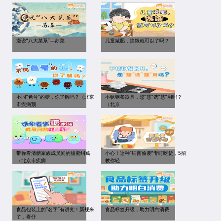
漫说“八大菜系”—苏菜
儿童减肥，挨饿就可以了吗？
不同“色号”的糖，你了解吗？（北京
不锈钢餐器具，您“慧”选“慧”用吗？
市疾病预
（北京
带你看清糖家族成员间的甜蜜纠葛
小心！这种“细菌偷袭”专盯吃货，5招
（北京市疾病
教你轻
食品包装上的“名字”有讲究！新规来
食品标签升级，助力明白消费
了，看仔