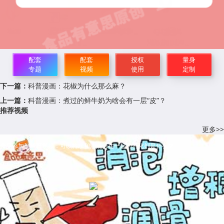
配套
配套
授权
量身
专题
视频
使用
定制
下一篇：
科普漫画：花椒为什么那么麻？
上一篇：
科普漫画：煮过的鲜牛奶为啥会有一层“皮”？
推荐视频
更多>>
食品添加剂科普视频：可以将水和油混合在一起的乳化剂是什么？