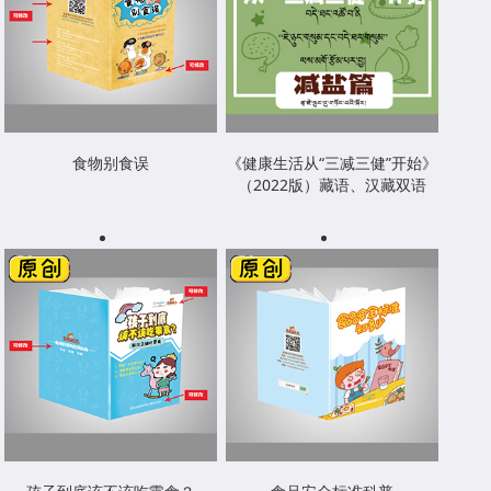
食物别食误
《健康生活从“三减三健”开始》
（2022版）藏语、汉藏双语