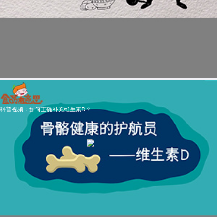
科普视频：如何正确补充维生素D？