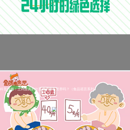
科普视频：土鸡蛋真的比普通鸡蛋有营养吗？（食品谣言系列）