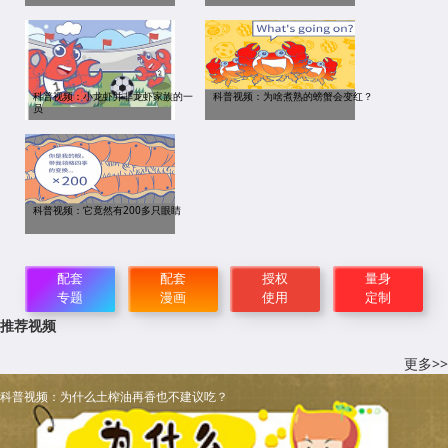
科普视频：小龙虾并非龙虾家族的一
科普视频：为啥煮熟的螃蟹会变红？
员
科普视频：它竟然有200多只眼睛
配套
配套
授权
量身
专题
漫画
使用
定制
推荐视频
更多>>
科普视频：为什么土榨油再香也不建议吃？