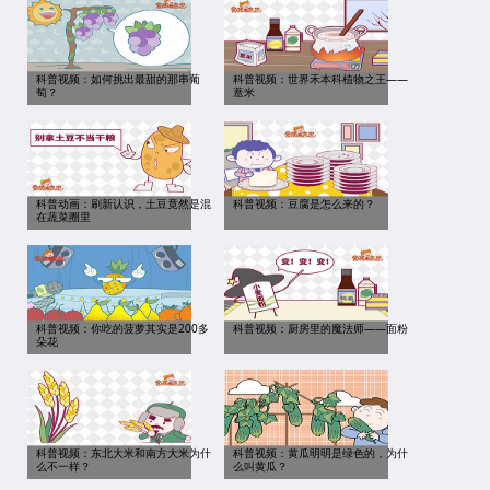
科普视频：如何挑出最甜的那串葡
科普视频：世界禾本科植物之王——
萄？
薏米
科普动画：刷新认识，土豆竟然是混
科普视频：豆腐是怎么来的？
在蔬菜圈里
科普视频：你吃的菠萝其实是200多
科普视频：厨房里的魔法师——面粉
朵花
科普视频：东北大米和南方大米为什
科普视频：黄瓜明明是绿色的，为什
么不一样？
么叫黄瓜？