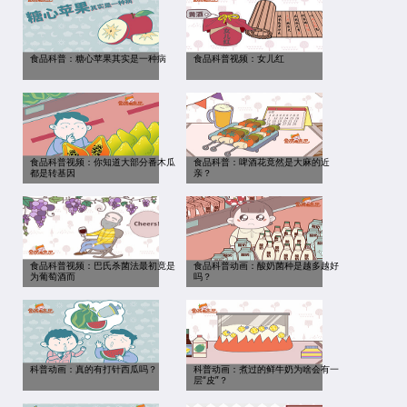
食品科普：糖心苹果其实是一种病
食品科普视频：女儿红
食品科普视频：你知道大部分番木瓜
食品科普：啤酒花竟然是大麻的近
都是转基因
亲？
食品科普视频：巴氏杀菌法最初竟是
食品科普动画：酸奶菌种是越多越好
为葡萄酒而
吗？
科普动画：真的有打针西瓜吗？
科普动画：煮过的鲜牛奶为啥会有一
层“皮”？