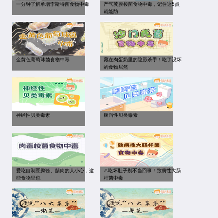
一分钟了解单增李斯特菌食物中毒
产气荚膜梭菌食物中毒，记住这5点
就能防
金黄色葡萄球菌食物中毒
藏在肉蛋奶里的隐形杀手！吃了没坏
的食物居然
神经性贝类毒素
腹泻性贝类毒素
爱吃自制豆瓣酱、腊肉的人小心，这
⚠️吃坏肚子别不当回事！致病性大肠
些食物里也
杆菌中毒