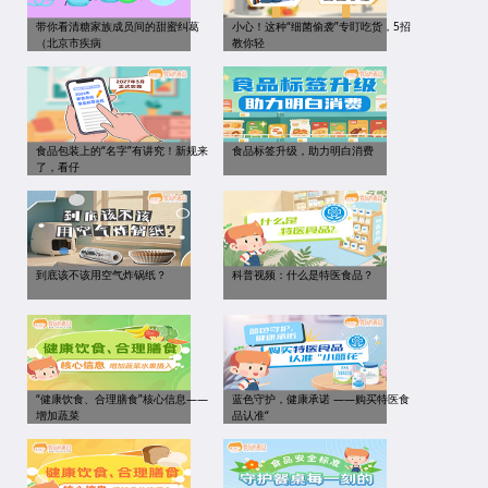
带你看清糖家族成员间的甜蜜纠葛
小心！这种“细菌偷袭”专盯吃货，5招
（北京市疾病
教你轻
食品包装上的“名字”有讲究！新规来
食品标签升级，助力明白消费
了，看仔
到底该不该用空气炸锅纸？
科普视频：什么是特医食品？
“健康饮食、合理膳食”核心信息——
蓝色守护，健康承诺 ——购买特医食
增加蔬菜
品认准“