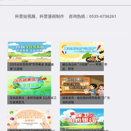
科普短视频、科普漫画制作 咨询热线：0535-6736261
2026全民营养周“营养餐桌 家庭健
藏在身边的 “小陷阱”—— 野果、野
康”主题视
菇、野草
深色蔬果佳，多样筑健康【山东省卫
辅食迷局：被忽视的喂养真相 【广东
生健康委员
省疾病预