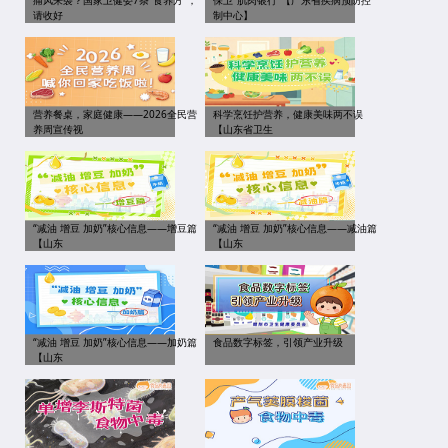
痛风来袭？国家卫健委7条“食养方”，
保卫“肌肉银行”【广东省疾病预防控
请收好
制中心】
营养餐桌，家庭健康——2026全民营
科学烹饪护营养，健康美味两不误
养周宣传视
【山东省卫生
“减油 增豆 加奶”核心信息——增豆篇
“减油 增豆 加奶”核心信息——减油篇
【山东
【山东
“减油 增豆 加奶”核心信息——加奶篇
食品数字标签，引领产业升级
【山东