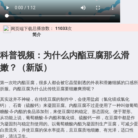
总播放数：
11033
次
网页端下载
简介
科普视频：为什么内酯豆腐那么滑
嫩？（新版）
第一次吃内酯豆腐，很多人都会被它晶莹剔透的外表和滑嫩细腻的口感所
折服。内酯豆腐为什么比传统豆腐要细嫩爽滑呢？
其实这并不神秘，在传统豆腐的制作中，会使用盐卤（氯化镁或氯化
钙）、石膏（硫酸钙）来凝固豆腐。内酯豆腐不过是使用了一种叫做葡萄
糖酸
-
δ
-
内酯的食品添加剂，来使豆腐结构稳定、形态固化、便于塑形。
从功能上说，葡萄糖酸
-
δ
-
内酯和氯化镁、硫酸钙一样，在豆腐中都是作
为凝固剂与稳定剂使用的。以葡萄糖酸内酯为凝固剂生产豆腐，可减少蛋
白质流失，并使豆腐的保水率提高，且豆腐质地细嫩、有光泽，适口性
好，清洁卫生。