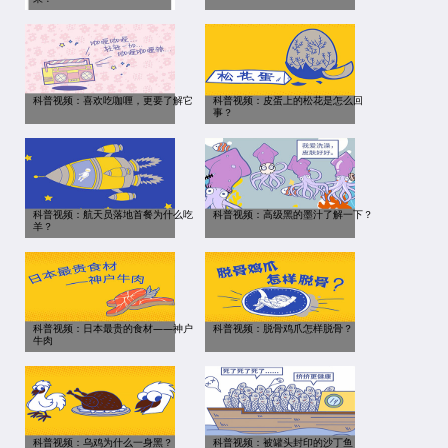
科普视频：喜欢吃咖喱，更要了解它
科普视频：皮蛋上的松花是怎么回
事？
科普视频：航天员落地首餐为什么吃
科普视频：高级黑的墨汁了解一下？
羊？
科普视频：日本最贵的食材——神户
科普视频：脱骨鸡爪怎样脱骨？
牛肉
科普视频：乌鸡为什么一身黑？
科普视频：被罐头封印的沙丁鱼