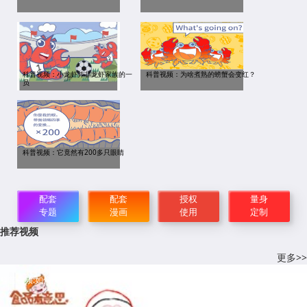
科普视频：小龙虾并非龙虾家族的一
科普视频：为啥煮熟的螃蟹会变红？
员
科普视频：它竟然有200多只眼睛
配套
配套
授权
量身
专题
漫画
使用
定制
推荐视频
更多>>
科普视频:如何预防肺吸虫病？