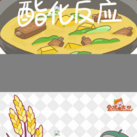
科普视频：东北大米和南方大米为什么不一样？