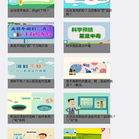
运动营养食品，你get了吗？
还在海淘奶粉？几招教你“慧”选奶
粉！
来路不明的“酒” 千万喝不得
科学预防菜豆中毒
海鲜不熟？当心副溶血性弧菌
每天都要吃的酱油、醋，该如何挑
选？（酱油、
蚝油应该如何选购？如何食用？
大豆及其制品应该如何选？如何吃？
（“蚝”有料，
（“豆”挺