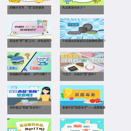
奶酪好营养，“慧”选更健康
乳品家族知多少？
奶油有“荤”“素”之分，你知道吗？
不粘锅涂层破损后还能继续用吗？
植物酸奶Vs酸奶，你Pick哪个？
巧克力，你真的“慧”选吗？
你的食品“密接”安全吗？
食物中的“隐形杀手”——真菌毒素