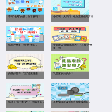
不同“色号”的糖，你了解吗？
小奶嘴，大学问，教你正确使用方法
奶瓶种类多，你“慧”挑吗？
专家建议“增豆添营养”，“豆腐”种类
多，你
奶酪好营养，“慧”选更健康
乳品家族知多少？
奶油有“荤”“素”之分，你知道吗？
不粘锅涂层破损后还能继续用吗？