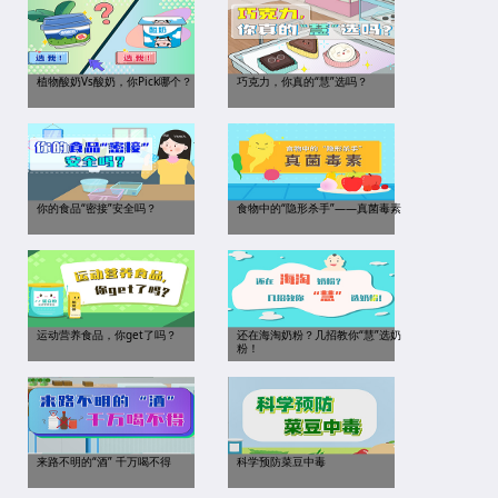
植物酸奶Vs酸奶，你Pick哪个？
巧克力，你真的“慧”选吗？
你的食品“密接”安全吗？
食物中的“隐形杀手”——真菌毒素
运动营养食品，你get了吗？
还在海淘奶粉？几招教你“慧”选奶
粉！
来路不明的“酒” 千万喝不得
科学预防菜豆中毒