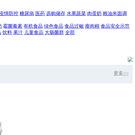
疫情防控
糖尿病
医药
选购储存
水果蔬菜
肉蛋奶
粮油米面调
奶
霉菌毒素
有机食品
绿色食品
食品过敏
瘦肉精
食品安全示范
品
饮料
果汁
儿童食品
大肠菌群
全部
更多>>