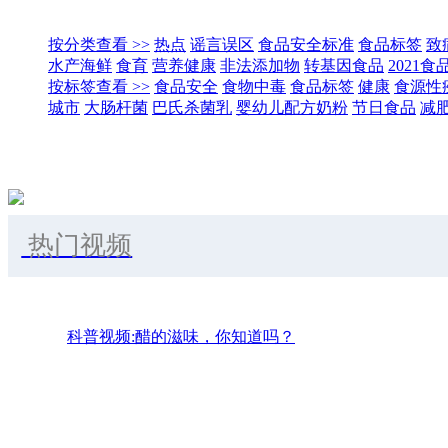
按分类查看 >>
热点
谣言误区
食品安全标准
食品标签
致
水产海鲜
食育
营养健康
非法添加物
转基因食品
2021
按标签查看 >>
食品安全
食物中毒
食品标签
健康
食源性
城市
大肠杆菌
巴氏杀菌乳
婴幼儿配方奶粉
节日食品
减
热门视频
科普视频:醋的滋味，你知道吗？