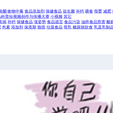
病菌|食物中毒
食品添加剂
保健食品
益生菌
补钙
膳食
母婴
减肥
食品科普短视频创作与传播大赛
小视频
其它
疾病
补钙
保健食品
涨姿势
食品谣言
食品污染
油炸食品危害
酸
肥
色素
添加剂
保质期
致癌
垃圾食品
母乳
糖尿病饮食
乳及乳制