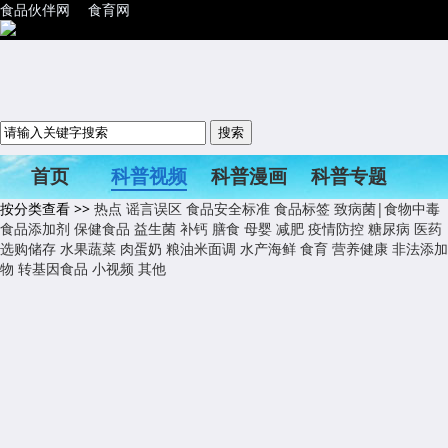
食品伙伴网
食育网
首页
科普视频
科普漫画
科普专题
按分类查看 >>
热点
谣言误区
食品安全标准
食品标签
致病菌|食物中毒
科普活动
食品添加剂
保健食品
益生菌
补钙
膳食
母婴
减肥
疫情防控
糖尿病
医药
选购储存
水果蔬菜
肉蛋奶
粮油米面调
水产海鲜
食育
营养健康
非法添加
物
转基因食品
小视频
其他