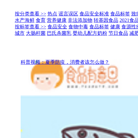
按分类查看 >>
热点
谣言误区
食品安全标准
食品标签
致
水产海鲜
食育
营养健康
非法添加物
转基因食品
2021
按标签查看 >>
食品安全
食物中毒
食品标签
健康
食源性
城市
大肠杆菌
巴氏杀菌乳
婴幼儿配方奶粉
节日食品
减
科普视频：夏季防疫，消费者该怎么做？