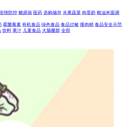
疫情防控
糖尿病
医药
选购储存
水果蔬菜
肉蛋奶
粮油米面调
奶
霉菌毒素
有机食品
绿色食品
食品过敏
瘦肉精
食品安全示范
品
饮料
果汁
儿童食品
大肠菌群
全部