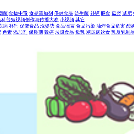
病菌|食物中毒
食品添加剂
保健食品
益生菌
补钙
膳食
母婴
减肥
食品科普短视频创作与传播大赛
小视频
其它
疾病
补钙
保健食品
涨姿势
食品谣言
食品污染
油炸食品危害
酸
肥
色素
添加剂
保质期
致癌
垃圾食品
母乳
糖尿病饮食
乳及乳制