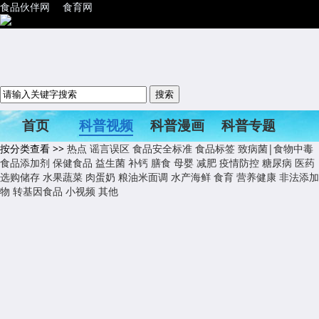
食品伙伴网
食育网
首页
科普视频
科普漫画
科普专题
按分类查看 >>
热点
谣言误区
食品安全标准
食品标签
致病菌|食物中毒
科普活动
食品添加剂
保健食品
益生菌
补钙
膳食
母婴
减肥
疫情防控
糖尿病
医药
选购储存
水果蔬菜
肉蛋奶
粮油米面调
水产海鲜
食育
营养健康
非法添加
物
转基因食品
小视频
其他