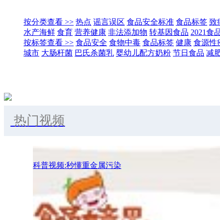
按分类查看 >>
热点
谣言误区
食品安全标准
食品标签
致
水产海鲜
食育
营养健康
非法添加物
转基因食品
2021
按标签查看 >>
食品安全
食物中毒
食品标签
健康
食源性
城市
大肠杆菌
巴氏杀菌乳
婴幼儿配方奶粉
节日食品
减
热门视频
科普视频:秒懂重金属污染