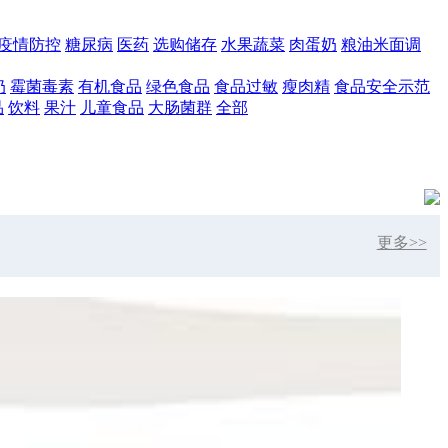
疫情防控
糖尿病
医药
选购储存
水果蔬菜
肉蛋奶
粮油米面调
奶
霉菌毒素
有机食品
绿色食品
食品过敏
瘦肉精
食品安全示范
品
饮料
果汁
儿童食品
大肠菌群
全部
更多>>