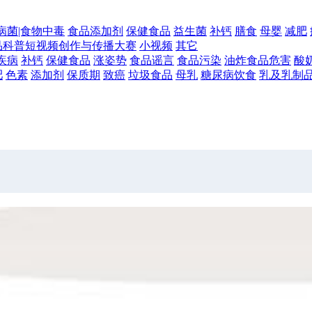
病菌|食物中毒
食品添加剂
保健食品
益生菌
补钙
膳食
母婴
减肥
食品科普短视频创作与传播大赛
小视频
其它
疾病
补钙
保健食品
涨姿势
食品谣言
食品污染
油炸食品危害
酸
肥
色素
添加剂
保质期
致癌
垃圾食品
母乳
糖尿病饮食
乳及乳制