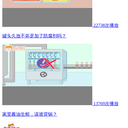
22738次播放
罐头久放不坏是加了防腐剂吗？
13769次播放
家里酱油生蛆，该谁背锅？