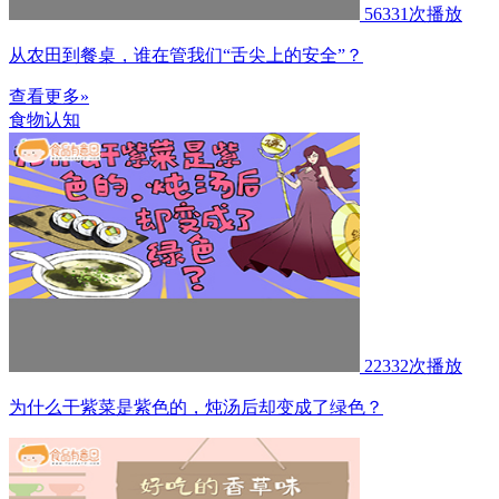
56331次播放
从农田到餐桌，谁在管我们“舌尖上的安全”？
查看更多»
食物认知
22332次播放
为什么干紫菜是紫色的，炖汤后却变成了绿色？