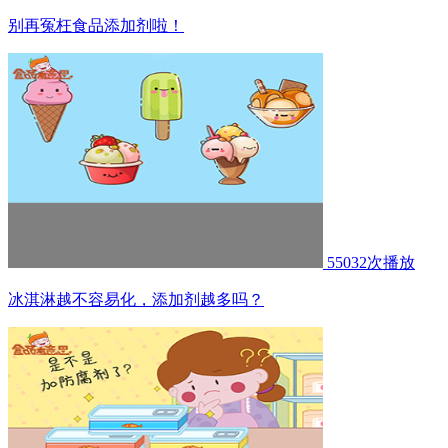
别再冤枉食品添加剂啦！
55032次播放
冰淇淋越不容易化，添加剂越多吗？