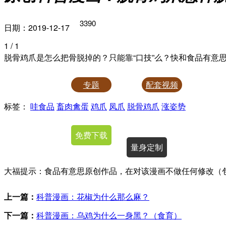
3390
日期：2019-12-17
1
/ 1
脱骨鸡爪是怎么把骨脱掉的？只能靠“口技”么？快和食品有意
专题
配套视频
标签：
哇食品
畜肉禽蛋
鸡爪
凤爪
脱骨鸡爪
涨姿势
授权使用
免费下载
量身定制
大福提示：食品有意思原创作品，在对该漫画不做任何修改（
上一篇：
科普漫画：花椒为什么那么麻？
下一篇：
科普漫画：乌鸡为什么一身黑？（食育）