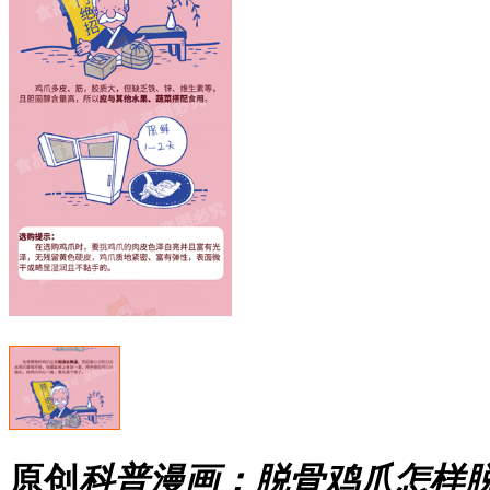
原创
科普漫画：脱骨鸡爪怎样