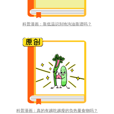
科普漫画：靠低温识别地沟油靠谱吗？
科普漫画：真的有越吃越瘦的负热量食物吗？