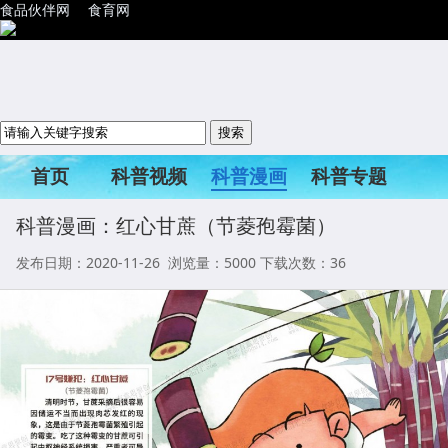
食品伙伴网
食育网
首页
科普视频
科普漫画
科普专题
科普活动
科普漫画：红心甘蔗（节菱孢霉菌）
发布日期：2020-11-26 浏览量：
5000
下载次数：36