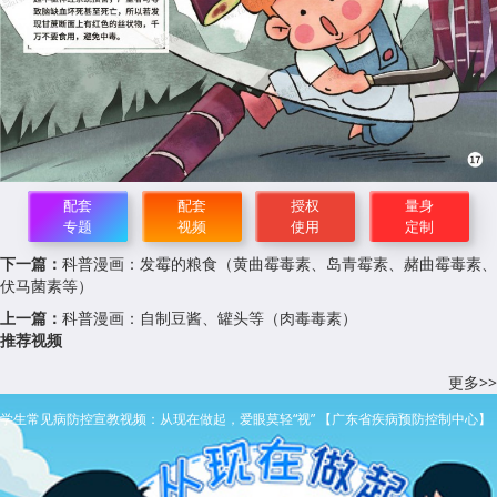
配套
配套
授权
量身
专题
视频
使用
定制
下一篇：
科普漫画：发霉的粮食（黄曲霉毒素、岛青霉素、赭曲霉毒素、
伏马菌素等）
上一篇：
科普漫画：自制豆酱、罐头等（肉毒毒素）
推荐视频
更多>>
学生常见病防控宣教视频：从现在做起，爱眼莫轻“视” 【广东省疾病预防控制中心】