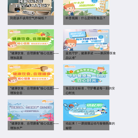
到底该不该用空气炸锅纸？
科普视频：什么是特医食品？
“健康饮食、合理膳食”核心信息——
蓝色守护，健康承诺 ——购买特医食
增加蔬菜
品认准“
“健康饮食、合理膳食”核心信息——
食品安全标准，守护餐桌每一刻的安
增加全谷
心时光
“健康饮食、合理膳食”核心信息——
动起来！一课搞懂运动与食物热量的
增加水产
秘密