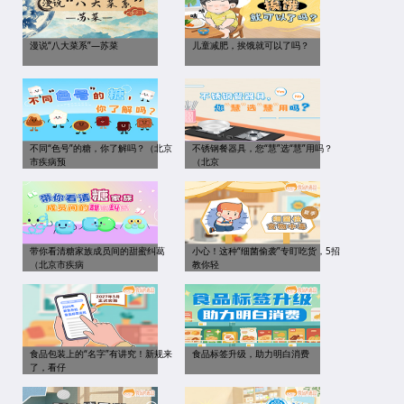
漫说“八大菜系”—苏菜
儿童减肥，挨饿就可以了吗？
不同“色号”的糖，你了解吗？（北京
不锈钢餐器具，您“慧”选“慧”用吗？
市疾病预
（北京
带你看清糖家族成员间的甜蜜纠葛
小心！这种“细菌偷袭”专盯吃货，5招
（北京市疾病
教你轻
食品包装上的“名字”有讲究！新规来
食品标签升级，助力明白消费
了，看仔