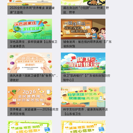
2026全民营养周“营养餐桌 家庭健
藏在身边的 “小陷阱”—— 野果、野
康”主题视
菇、野草
深色蔬果佳，多样筑健康【山东省卫
辅食迷局：被忽视的喂养真相 【广东
生健康委员
省疾病预
痛风来袭？国家卫健委7条“食养方”，
保卫“肌肉银行”【广东省疾病预防控
请收好
制中心】
营养餐桌，家庭健康——2026全民营
科学烹饪护营养，健康美味两不误
养周宣传视
【山东省卫生