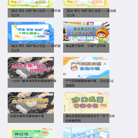
“减油 增豆 加奶”核心信息——增豆篇
“减油 增豆 加奶”核心信息——减油篇
【山东
【山东
“减油 增豆 加奶”核心信息——加奶篇
食品数字标签，引领产业升级
【山东
一分钟了解单增李斯特菌食物中毒
产气荚膜梭菌食物中毒，记住这5点
就能防
金黄色葡萄球菌食物中毒
藏在肉蛋奶里的隐形杀手！吃了没坏
的食物居然