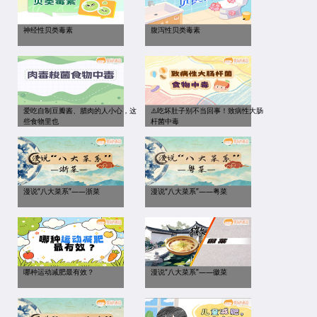
神经性贝类毒素
腹泻性贝类毒素
爱吃自制豆瓣酱、腊肉的人小心，这
⚠️吃坏肚子别不当回事！致病性大肠
些食物里也
杆菌中毒
漫说“八大菜系”——浙菜
漫说“八大菜系”——粤菜
哪种运动减肥最有效？
漫说“八大菜系”——徽菜