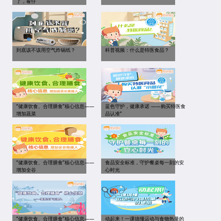
了，看仔
到底该不该用空气炸锅纸？
科普视频：什么是特医食品？
“健康饮食、合理膳食”核心信息——
蓝色守护，健康承诺 ——购买特医食
增加蔬菜
品认准“
“健康饮食、合理膳食”核心信息——
食品安全标准，守护餐桌每一刻的安
增加全谷
心时光
“健康饮食、合理膳食”核心信息——
动起来！一课搞懂运动与食物热量的