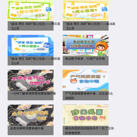
“减油 增豆 加奶”核心信息——增豆篇
“减油 增豆 加奶”核心信息——减油篇
【山东
【山东
“减油 增豆 加奶”核心信息——加奶篇
食品数字标签，引领产业升级
【山东
一分钟了解单增李斯特菌食物中毒
产气荚膜梭菌食物中毒，记住这5点
就能防
金黄色葡萄球菌食物中毒
藏在肉蛋奶里的隐形杀手！吃了没坏
的食物居然