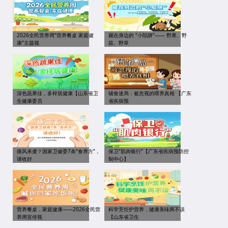
2026全民营养周“营养餐桌 家庭健
藏在身边的 “小陷阱”—— 野果、野
康”主题视
菇、野草
深色蔬果佳，多样筑健康【山东省卫
辅食迷局：被忽视的喂养真相 【广东
生健康委员
省疾病预
痛风来袭？国家卫健委7条“食养方”，
保卫“肌肉银行”【广东省疾病预防控
请收好
制中心】
营养餐桌，家庭健康——2026全民营
科学烹饪护营养，健康美味两不误
养周宣传视
【山东省卫生