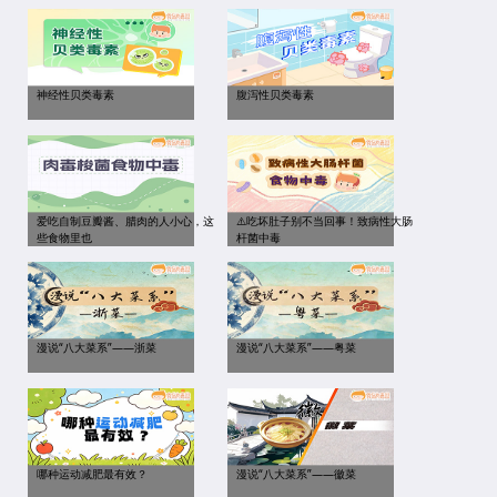
神经性贝类毒素
腹泻性贝类毒素
爱吃自制豆瓣酱、腊肉的人小心，这
⚠️吃坏肚子别不当回事！致病性大肠
些食物里也
杆菌中毒
漫说“八大菜系”——浙菜
漫说“八大菜系”——粤菜
哪种运动减肥最有效？
漫说“八大菜系”——徽菜