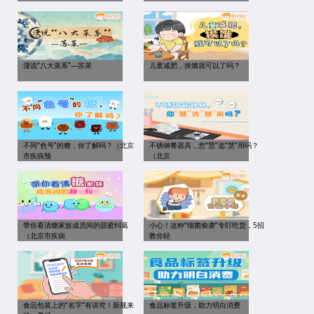
漫说“八大菜系”—苏菜
儿童减肥，挨饿就可以了吗？
不同“色号”的糖，你了解吗？（北京
不锈钢餐器具，您“慧”选“慧”用吗？
市疾病预
（北京
带你看清糖家族成员间的甜蜜纠葛
小心！这种“细菌偷袭”专盯吃货，5招
（北京市疾病
教你轻
食品包装上的“名字”有讲究！新规来
食品标签升级，助力明白消费