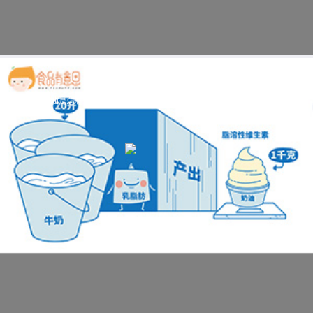
科普视频：奶油是怎样炼成的？（稀奶油、人造奶油、无水奶油、发酵奶油）