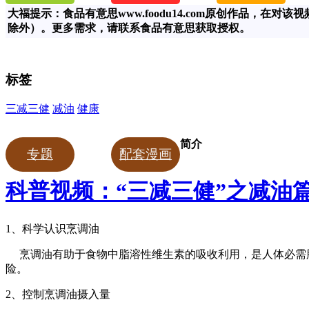
大福提示：食品有意思www.foodu14.com原创作品，
除外）。更多需求，请联系食品有意思获取授权。
标签
三减三健
减油
健康
简介
专题
配套漫画
科普视频：“三减三健”之减油
1、科学认识烹调油
烹调油有助于食物中脂溶性维生素的吸收利用，是人体必需脂
险。
2、控制烹调油摄入量