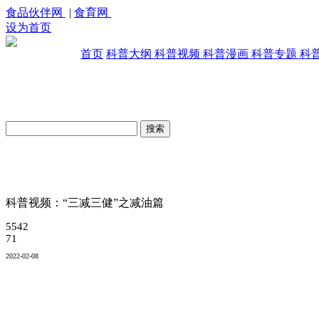
食品伙伴网
|
食育网
设为首页
首页
科普大纲
科普视频
科普漫画
科普专题
科
原创科普视频库
科普视频：“三减三健”之减油篇
5542
71
2022-02-08