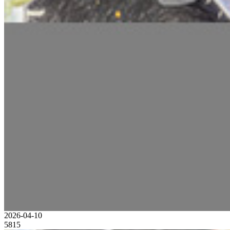
2026-04-10
5815