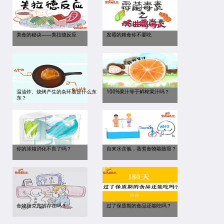
美食的秘诀——美拉德反应
发霉的粮食你不要吃
温油炸、烧烤产生的杂环胺是什么东
100%果汁等于鲜榨果汁吗？
东？
你的冰箱消化不良了吗？
自来水含氯，蒸煮食物能致癌？
食物相克真的存在吗？
过了保质期的食品还能吃吗？