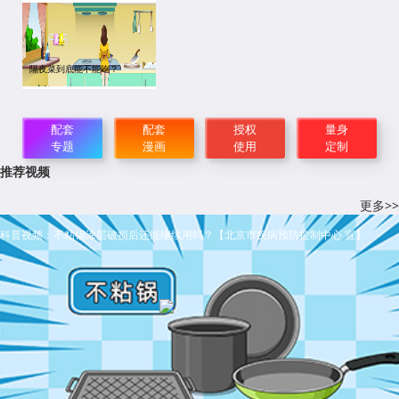
隔夜菜到底能不能吃？
配套
配套
授权
量身
专题
漫画
使用
定制
推荐视频
更多>>
科普视频：不粘锅涂层破损后还能继续用吗？【北京市疾病预防控制中心 宣】