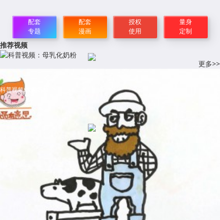
配套
配套
授权
量身
专题
漫画
使用
定制
推荐视频
更多>>
科普视频：母乳化奶粉
科普视频:农家奶酪