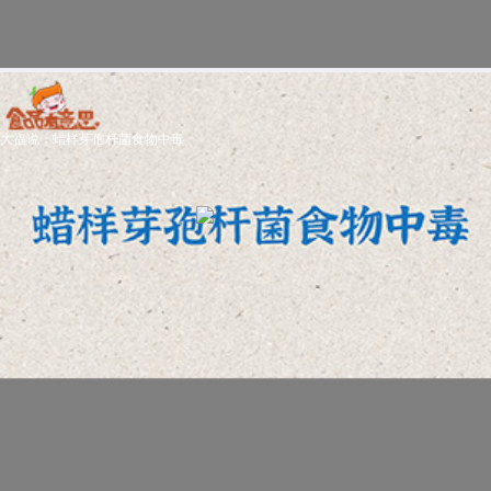
大福说：蜡样芽孢杆菌食物中毒