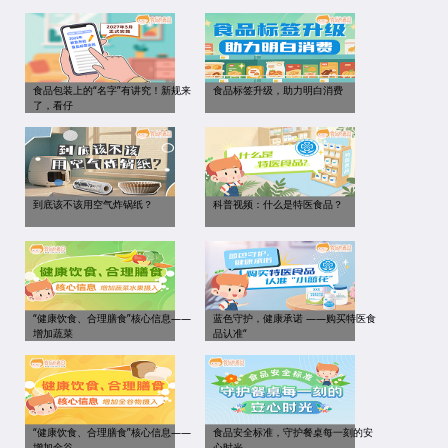
食品包装上的“名字”有讲究！新规来
食品标签升级，助力明白消费
了，看仔
到底该不该用空气炸锅纸？
科普视频：什么是特医食品？
“健康饮食、合理膳食”核心信息——
蓝色守护，健康承诺 ——购买特医食
增加蔬菜
品认准“
“健康饮食、合理膳食”核心信息——
食品安全标准，守护餐桌每一刻的安
增加全谷
心时光