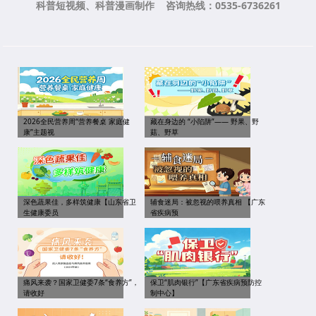
科普短视频、科普漫画制作 咨询热线：0535-6736261
2026全民营养周“营养餐桌 家庭健
藏在身边的 “小陷阱”—— 野果、野
康”主题视
菇、野草
深色蔬果佳，多样筑健康【山东省卫
辅食迷局：被忽视的喂养真相 【广东
生健康委员
省疾病预
痛风来袭？国家卫健委7条“食养方”，
保卫“肌肉银行”【广东省疾病预防控
请收好
制中心】