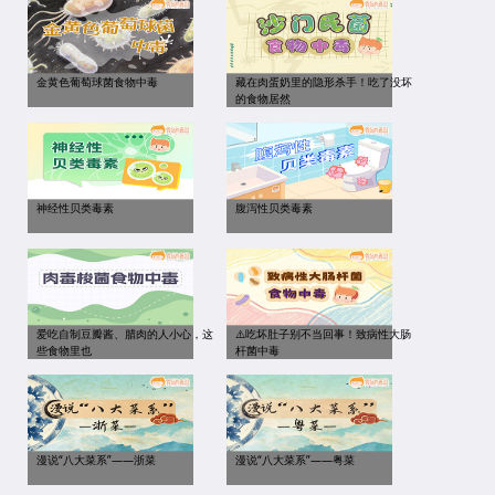
金黄色葡萄球菌食物中毒
藏在肉蛋奶里的隐形杀手！吃了没坏
的食物居然
神经性贝类毒素
腹泻性贝类毒素
爱吃自制豆瓣酱、腊肉的人小心，这
⚠️吃坏肚子别不当回事！致病性大肠
些食物里也
杆菌中毒
漫说“八大菜系”——浙菜
漫说“八大菜系”——粤菜