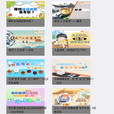
哪种运动减肥最有效？
漫说“八大菜系”——徽菜
漫说“八大菜系”—苏菜
儿童减肥，挨饿就可以了吗？
不同“色号”的糖，你了解吗？（北京
不锈钢餐器具，您“慧”选“慧”用吗？
市疾病预
（北京
带你看清糖家族成员间的甜蜜纠葛
小心！这种“细菌偷袭”专盯吃货，5招
（北京市疾病
教你轻