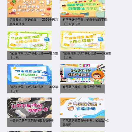
营养餐桌，家庭健康——2026全民营
科学烹饪护营养，健康美味两不误
养周宣传视
【山东省卫生
“减油 增豆 加奶”核心信息——增豆篇
“减油 增豆 加奶”核心信息——减油篇
【山东
【山东
“减油 增豆 加奶”核心信息——加奶篇
食品数字标签，引领产业升级
【山东
一分钟了解单增李斯特菌食物中毒
产气荚膜梭菌食物中毒，记住这5点
就能防