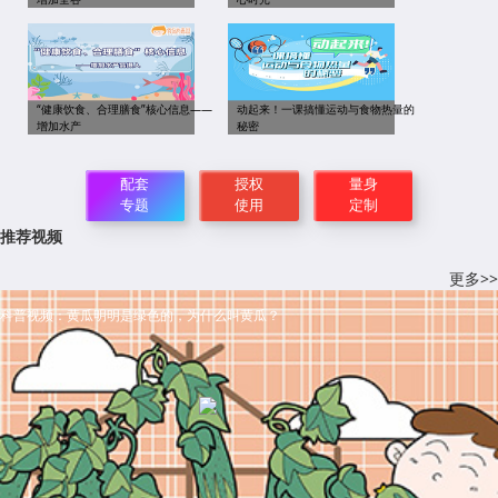
“健康饮食、合理膳食”核心信息——
动起来！一课搞懂运动与食物热量的
增加水产
秘密
配套
授权
量身
专题
使用
定制
推荐视频
更多>>
科普视频：黄瓜明明是绿色的，为什么叫黄瓜？