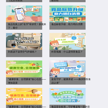
（北京市疾病
教你轻
食品包装上的“名字”有讲究！新规来
食品标签升级，助力明白消费
了，看仔
到底该不该用空气炸锅纸？
科普视频：什么是特医食品？
“健康饮食、合理膳食”核心信息——
蓝色守护，健康承诺 ——购买特医食
增加蔬菜
品认准“
“健康饮食、合理膳食”核心信息——
食品安全标准，守护餐桌每一刻的安