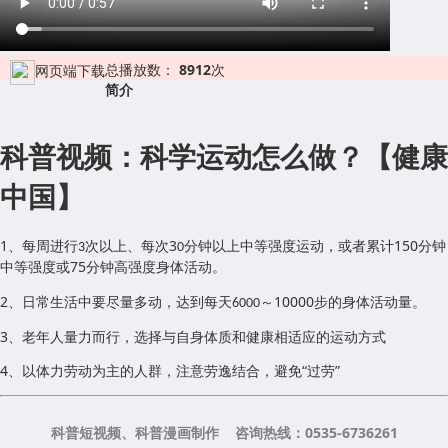
总播放数：
8912
次
网页端下载
简介
科普视频：科学运动怎么做？【健康
中国】
1
、
每周
进行
次以上
、
每次
3
分钟以上中等强度运动，或者累计
150
分钟
3
0
中等强度或
75
分钟高强度身体活动。
2
、
日常生活中要尽量多动，达到每天
～
10000
步的身体活动量
。
6000
3
、老年人量力而行，选择与自身体质和健康相适应的运动方式
4
、以体力劳动为主的人群，注意劳逸结合，避免“过劳”
科普短视频、科普漫画制作 咨询热线：0535-6736261