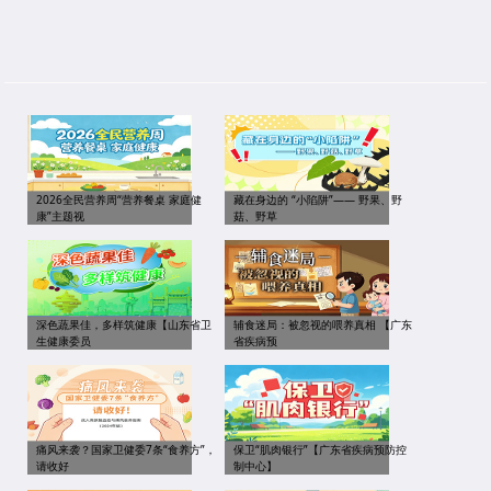
2026全民营养周“营养餐桌 家庭健
藏在身边的 “小陷阱”—— 野果、野
康”主题视
菇、野草
深色蔬果佳，多样筑健康【山东省卫
辅食迷局：被忽视的喂养真相 【广东
生健康委员
省疾病预
痛风来袭？国家卫健委7条“食养方”，
保卫“肌肉银行”【广东省疾病预防控
请收好
制中心】