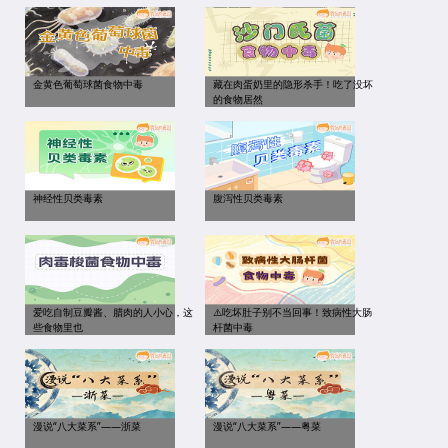
金黄色葡萄球菌食物中毒
藏在肉蛋奶里的隐形杀手！吃了没坏
的食物居然
神经性贝类毒素
腹泻性贝类毒素
爱吃自制豆瓣酱、腊肉的人小心，这
⚠️吃坏肚子别不当回事！致病性大肠
些食物里也
杆菌中毒
漫说“八大菜系”——浙菜
漫说“八大菜系”——粤菜