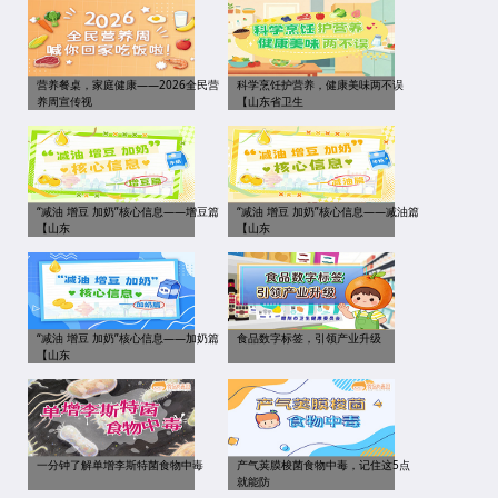
营养餐桌，家庭健康——2026全民营
科学烹饪护营养，健康美味两不误
养周宣传视
【山东省卫生
“减油 增豆 加奶”核心信息——增豆篇
“减油 增豆 加奶”核心信息——减油篇
【山东
【山东
“减油 增豆 加奶”核心信息——加奶篇
食品数字标签，引领产业升级
【山东
一分钟了解单增李斯特菌食物中毒
产气荚膜梭菌食物中毒，记住这5点
就能防