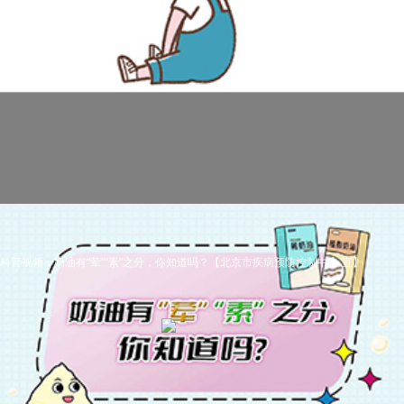
科普视频：奶油有“荤”“素”之分，你知道吗？【北京市疾病预防控制中心 宣】