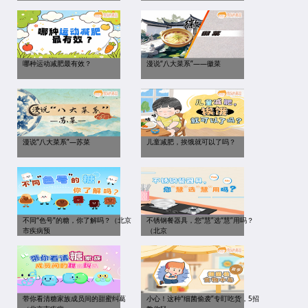
哪种运动减肥最有效？
漫说“八大菜系”——徽菜
漫说“八大菜系”—苏菜
儿童减肥，挨饿就可以了吗？
不同“色号”的糖，你了解吗？（北京
不锈钢餐器具，您“慧”选“慧”用吗？
市疾病预
（北京
带你看清糖家族成员间的甜蜜纠葛
小心！这种“细菌偷袭”专盯吃货，5招