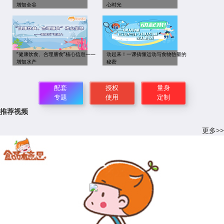
增加全谷
心时光
“健康饮食、合理膳食”核心信息——
动起来！一课搞懂运动与食物热量的
增加水产
秘密
配套
授权
量身
专题
使用
定制
推荐视频
更多>>
科普视频：吃什么放屁多？吃什么放臭屁？