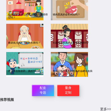
吃微波炉加热过的食品真的容易得癌
猪肉里真的会长钩虫吗？
症吗？
糖尿病人真的不能吃水果吗？
长期喝豆浆真的会导致乳腺癌吗?
用盐水去除农药，真的可行吗？
给宝宝喝儿童乳饮料真的会得白血病
吗？
配套
量身
专题
定制
推荐视频
更多>>