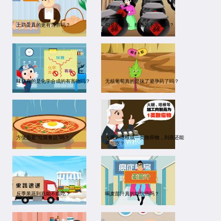
土鸡蛋真的更有营养吗？
勾兑的酱油、醋真的不安全吗？
味精真的是化学合成的有害物吗？
无核葡萄真的是抹了避孕药了吗？
方便面是“垃圾食品”吗？
火腿、培根成一类致癌物，到底还能
不能吃？
反季果蔬到底能不能吃？
喝麦苗汁真的能抗癌吗？