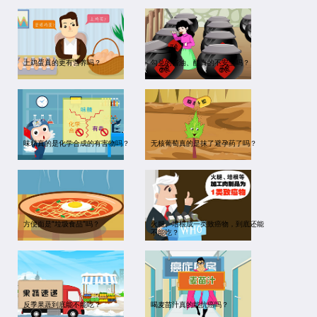
土鸡蛋真的更有营养吗？
勾兑的酱油、醋真的不安全吗？
味精真的是化学合成的有害物吗？
无核葡萄真的是抹了避孕药了吗？
方便面是“垃圾食品”吗？
火腿、培根成一类致癌物，到底还能
不能吃？
反季果蔬到底能不能吃？
喝麦苗汁真的能抗癌吗？