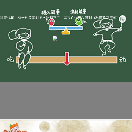
科普视频：有一种羡慕叫怎么吃都不胖，其实你也可以做到（秒懂吃动平衡）