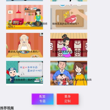
吃微波炉加热过的食品真的容易得癌
猪肉里真的会长钩虫吗？
症吗？
糖尿病人真的不能吃水果吗？
长期喝豆浆真的会导致乳腺癌吗?
用盐水去除农药，真的可行吗？
给宝宝喝儿童乳饮料真的会得白血病
吗？
配套
量身
专题
定制
推荐视频