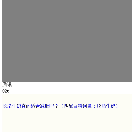
腾讯
0次
脱脂牛奶真的适合减肥吗？（匹配百科词条：脱脂牛奶）