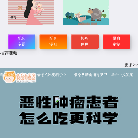
母乳
奶粉
配套
配套
授权
量身
专题
漫画
使用
定制
推荐视频
更多>>
科普视频：恶性肿瘤患者怎么吃更科学？——带您从膳食指导类卫生标准中找答案