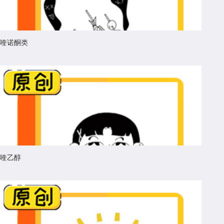
喹诺酮类
喹乙醇