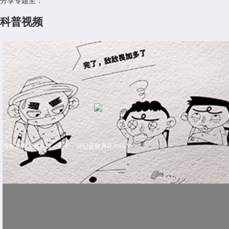
分享专题至：
科普视频
用敌敌畏浸泡火腿、鱼干，你们还敢再坏点吗？