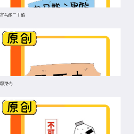
富马酸二甲酯
罂粟壳