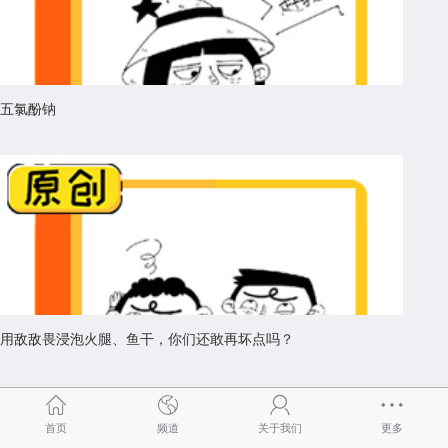
五氯酚钠
用敌敌畏浸泡火腿、鱼干，你们还敢再坏点吗？
科普手册
首页
频道
关于我们
更多