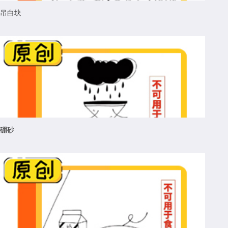
吊白块
硼砂