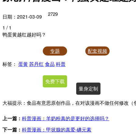
2729
日期：2021-03-09
1
/ 1
鸭蛋黄越红越好吗？
专题
配套视频
标签：
蛋黄
苏丹红
食品
科普
授权使用
免费下载
量身定制
大福提示：食品有意思原创作品，在对该漫画不做任何修改（
上一篇：
科普漫画：羊奶粉真的是更好的选择吗？
下一篇：
科普漫画：甲状腺的真爱-碘元素