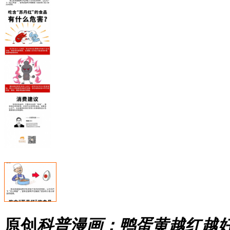
原创
科普漫画：鸭蛋黄越红越