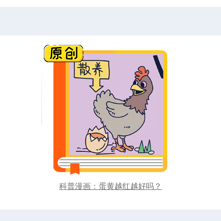
科普漫画：蛋黄越红越好吗？