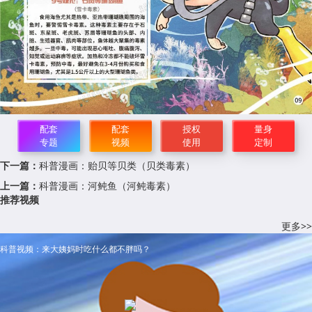
配套
配套
授权
量身
专题
视频
使用
定制
下一篇：
科普漫画：贻贝等贝类（贝类毒素）
上一篇：
科普漫画：河鲀鱼（河鲀毒素）
推荐视频
更多>>
科普视频：来大姨妈时吃什么都不胖吗？