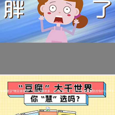
专家建议“增豆添营养”，“豆腐”种类多，你“慧”选吗？【北京市疾病预防控制中心 宣】