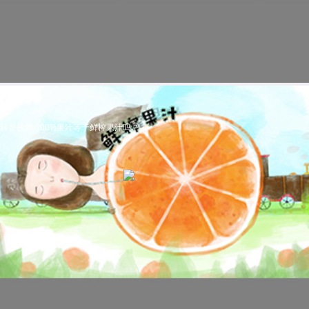
科普视频:100%果汁等于鲜榨果汁吗？