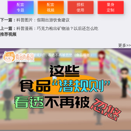
配套
配套
授权
量身
专题
视频
使用
定制
下一篇：
科普图片：假期出游饮食建议
上一篇：
科普漫画：巧克力检出矿物油？以后还怎么吃
推荐视频
更多>>
科普视频：这些食品“潜规则”，看透不再被忽悠（食品标签）