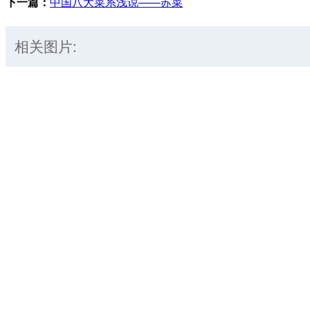
下一篇：
中国八大菜系浅说——苏菜
相关图片: