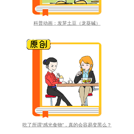
科普动画：发芽土豆（龙葵碱）
吃了所谓“感光食物”，真的会容易变黑么？