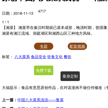
4717
日期：2018-11-13
1
/ 1
【湘菜】 湘菜早在秦汉时期就已基本成形，晚清时期，曾国藩
湘菜有湘江流域、洞庭湖区和湘西山区三种地方风味。
专题
配套视频
标签：
八大菜系
食品安全
饮食文化
餐饮
授权使用
免费下载
量身定制
大福提示：食品有意思原创作品，在对该漫画不做任何修改（
上一篇：
中国八大菜系浅说——鲁菜