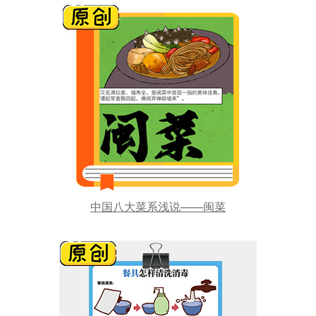
中国八大菜系浅说——闽菜