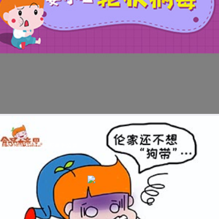
科普视频:秒懂椰毒假单胞菌属