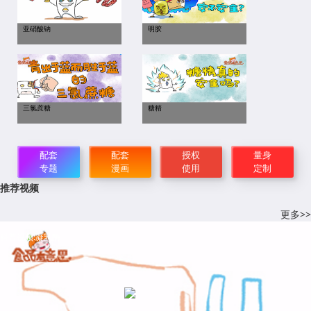
亚硝酸钠
明胶
三氯蔗糖
糖精
配套
配套
授权
量身
专题
漫画
使用
定制
推荐视频
更多>>
科普视频:凝乳酶