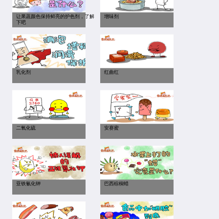
让果蔬颜色保持鲜亮的护色剂，了解
增味剂
下吧
乳化剂
红曲红
二氧化硫
安赛蜜
亚铁氰化钾
巴西棕榈蜡