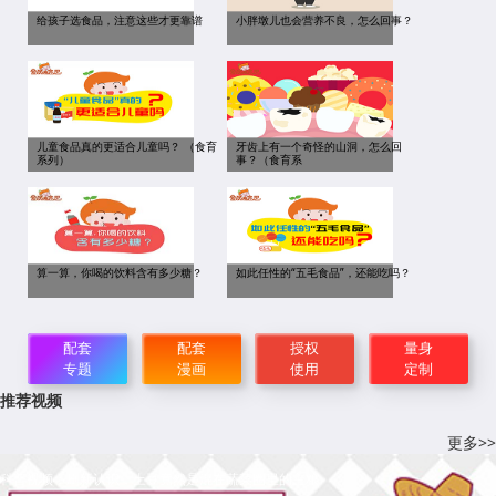
给孩子选食品，注意这些才更靠谱
小胖墩儿也会营养不良，怎么回事？
儿童食品真的更适合儿童吗？ （食育
牙齿上有一个奇怪的山洞，怎么回
系列）
事？（食育系
算一算，你喝的饮料含有多少糖？
如此任性的“五毛食品”，还能吃吗？
配套
配套
授权
量身
专题
漫画
使用
定制
推荐视频
更多>>
科普视频：刷新认识，土豆竟然是混在蔬菜圈里的主粮