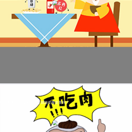
科普视频:只吃蔬菜不吃肉 就能变瘦变美吗？