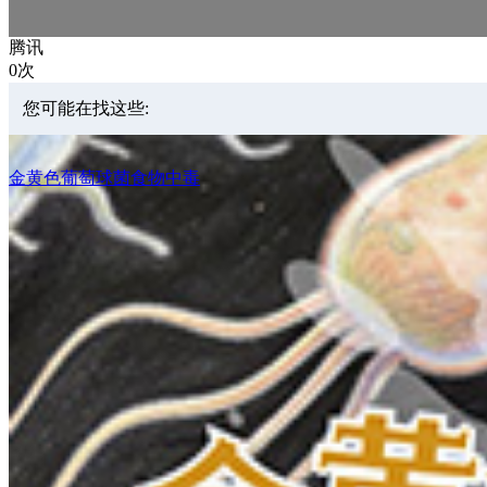
腾讯
0次
您可能在找这些:
金黄色葡萄球菌食物中毒