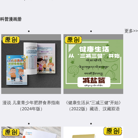
科普漫画册
更多>>
漫说 儿童青少年肥胖食养指南
《健康生活从“三减三健”开始》
（2024年版）
（2022版）藏语、汉藏双语