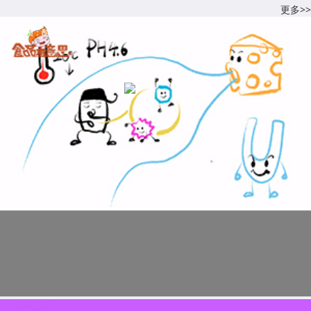
更多>>
科普视频：酪蛋白