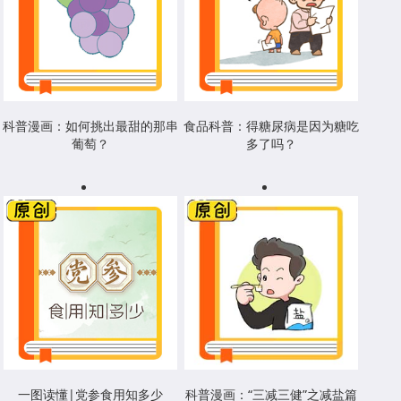
科普漫画：如何挑出最甜的那串
食品科普：得糖尿病是因为糖吃
葡萄？
多了吗？
一图读懂|党参食用知多少
科普漫画：“三减三健”之减盐篇