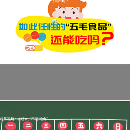
【食育】如此任性的“五毛食品”，还能吃吗？
科普视频：轻断食并不是“绝食”