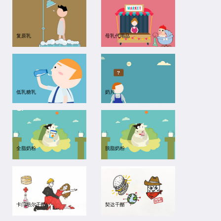
复原乳
母乳代用品
低乳糖乳
奶片
全脂奶粉
脱脂奶粉
卡门培尔干酪
契达干酪