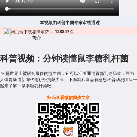
本视频由科普中国专家审核通过
总播放数：
123847
次
网页端下载
简介
科普视频：分钟读懂鼠李糖乳杆菌
它是世界上被研究最多的益生菌，它可以活着通过胃部到达肠道，并为
人体胃肠道新陈代谢积极贡献力量。下面就和食品有意思科普动漫团队一
起来了解下鼠李糖乳杆菌吧
扫码查看微信同步文章